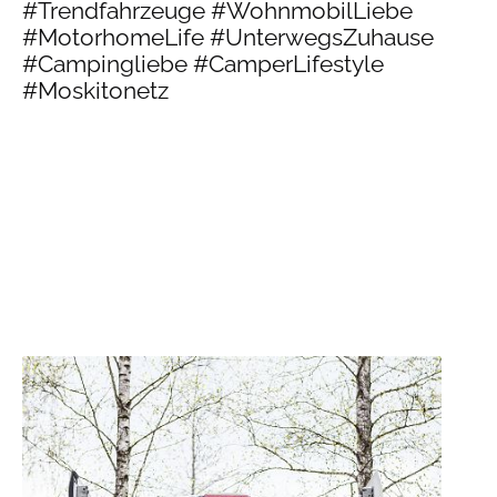
#Trendfahrzeuge #WohnmobilLiebe
#MotorhomeLife #UnterwegsZuhause
#Campingliebe #CamperLifestyle
#Moskitonetz
Produktgalerie überspringen