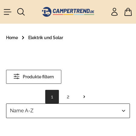
alt springen
Ware
Home
Elektrik und Solar
Produkte filtern
1
2
Seite
Seite