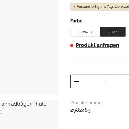
Versandfertig in 1 Tag, Lieferze
auswählen
Farbe
schwarz
silber
Produkt anfragen
Produkt Anzahl: G
Produktnummer:
2982483