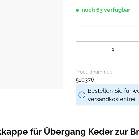
noch 63 verfügbar
Produkt Anzahl: G
Produktnummer:
510376
Bestellen Sie für w
versandkostenfrei.
kappe für Übergang Keder zur B