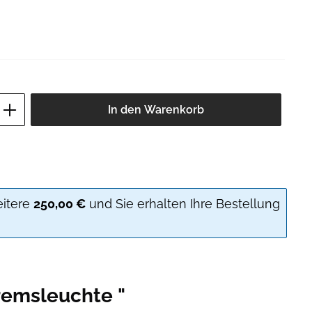
ib den gewünschten Wert ein oder benutz
In den Warenkorb
eitere
250,00 €
und Sie erhalten Ihre Bestellung
remsleuchte "