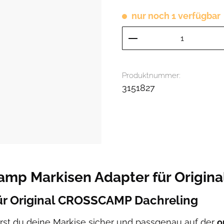
nur noch 1 verfügbar
Produkt Anzahl: G
Produktnummer:
3151827
amp Markisen Adapter für Origin
r Original CROSSCAMP Dachreling
st du deine Markise sicher und passgenau auf der
o