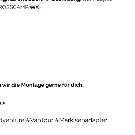
 CROSSCAMP. 🚐💨
wir die Montage gerne für dich.
️☀️
enture #VanTour #Markisenadapter