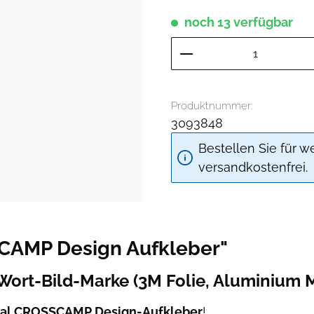
noch 13 verfügbar
Produkt Anzahl: G
Produktnummer:
3093848
Bestellen Sie für w
versandkostenfrei.
CAMP Design Aufkleber"
rt-Bild-Marke (3M Folie, Aluminium M
nal CROSSCAMP Design-Aufkleber
!