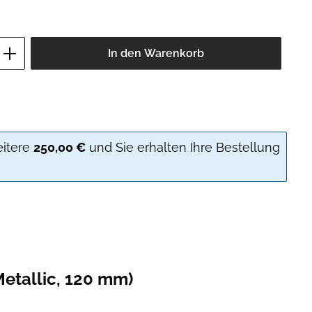
ib den gewünschten Wert ein oder benutz
In den Warenkorb
eitere
250,00 €
und Sie erhalten Ihre Bestellung
etallic, 120 mm)