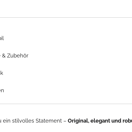
il
 & Zubehör
ok
en
u ein stilvolles Statement –
Original, elegant und rob