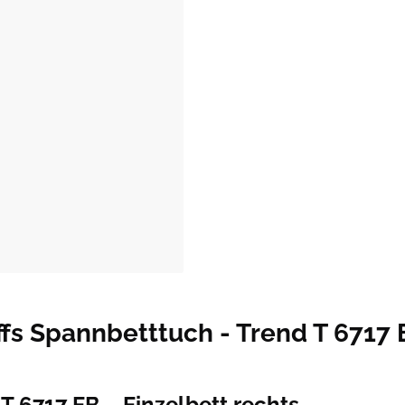
s Spannbetttuch - Trend T 6717 EB
T 6717 EB – Einzelbett rechts