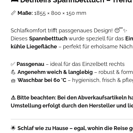
📏
Maße:
1855 × 800 × 150 mm
Schlafkomfort trifft passgenaues Design! 😴✨
Dieses
Spannbetttuch
wurde speziell für das
Ei
kühle Liegefläche
– perfekt für erholsame Nächt
✅
Passgenau
– ideal für das Einzelbett rechts
💪
Angenehm weich & langlebig
– robust & form
🧺
Waschbar bei 60 °C
– hygienisch, frisch & pfle
⚠️ Bitte beachten: Bei den Abverkaufsartikeln h
Umstellung erfolgt durch den Hersteller und li
🌟
Schlaf wie zu Hause – egal, wohin die Reise g