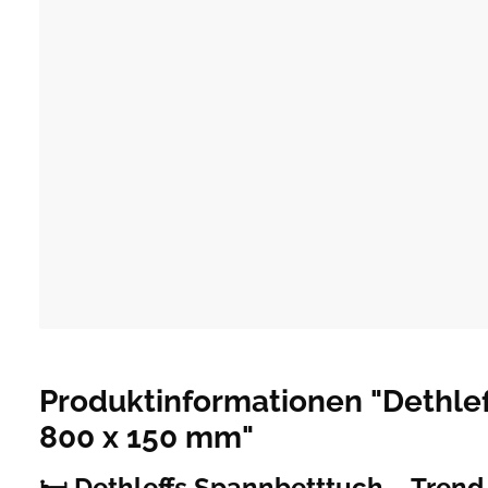
Produktinformationen "Dethleff
800 x 150 mm"
🛏️
Dethleffs Spannbetttuch – Trend 