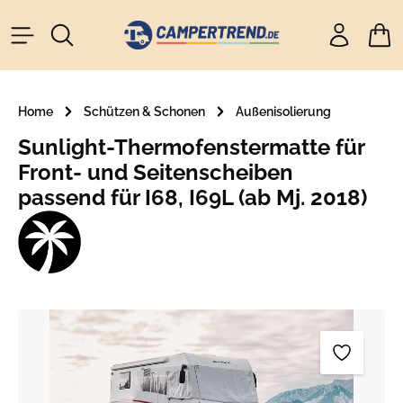
alt springen
Ware
Home
Schützen & Schonen
Außenisolierung
Sunlight-Thermofenstermatte für
Front- und Seitenscheiben
passend für I68, I69L (ab Mj. 2018)
Bildergalerie überspringen